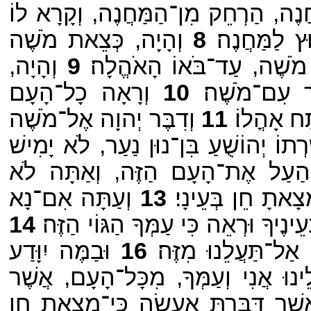
נֶה, הַרְחֵק מִן־הַמַּחֲנֶה, וְקָרָא לוֹ
 לַמַּחֲנֶה׃
8
וְהָיָה, כְּצֵאת מֹשֶׁה
 מֹשֶׁה, עַד־בֹּאוֹ הָאֹהֱלָה׃
9
וְהָיָה,
ר עִם־מֹשֶׁה׃
10
וְרָאָה כָל־הָעָם
ח אָהֳלוֹ׃
11
וְדִבֶּר יְהוָה אֶל־מֹשֶׁה
תוֹ יְהוֹשֻׁעַ בִּן־נוּן נַעַר, לֹא יָמִישׁ
ַעַל אֶת־הָעָם הַזֶּה, וְאַתָּה לֹא
צָאתָ חֵן בְּעֵינָי׃
13
וְעַתָּה אִם־נָא
ֶיךָ וּרְאֵה כִּי עַמְּךָ הַגּוֹי הַזֶּה׃
14
ַל־תַּעֲלֵנוּ מִזֶּה׃
16
וּבַמֶּה יִוָּדַע
לֵינוּ אֲנִי וְעַמְּךָ, מִכָּל־הָעָם, אֲשֶׁר
ֶר דִּבַּרְתָּ אֶעֱשֶׂה כִּי־מָצָאתָ חֵן