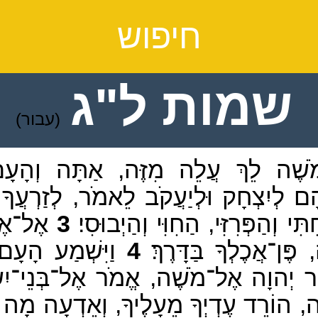
חיפוש
שמות ל"ג
(עבור)
ֹשֶׁה לֵךְ עֲלֵה מִזֶּה, אַתָּה וְהָעָ
ם לְיִצְחָק וּלְיַעֲקֹב לֵאמֹר, לְזַרְעֲךָ אֶ
י וְהַפְּרִזִּי, הַחִוִּי וְהַיְבוּסִי׃
3
אֶל־אֶרֶ
ֶּן־אֲכֶלְךָ בַּדָּרֶךְ׃
4
וַיִּשְׁמַע הָעָם,
ֶר יְהוָה אֶל־מֹשֶׁה, אֱמֹר אֶל־בְּנֵי־יִ
ָה, הוֹרֵד עֶדְיְךָ מֵעָלֶיךָ, וְאֵדְעָה מָה א