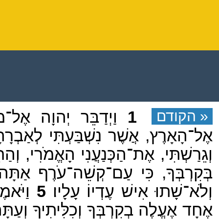
« הקודם
1
וַיְדַבֵּר יְהוָה אֶל־מ
אֶל־הָאָרֶץ, אֲשֶׁר נִשְׁבַּעְתִּי לְאַבְרָהָ
וְגֵרַשְׁתִּי, אֶת־הַכְּנַעֲנִי הָאֱמֹרִי, וְהַחִתִּ
בְּקִרְבְּךָ, כִּי עַם־קְשֵׁה־עֹרֶף אַתָּה, פ
וְלֹא־שָׁתוּ אִישׁ עֶדְיוֹ עָלָיו׃
5
וַיֹּאמ
אֶחָד אֶעֱלֶה בְקִרְבְּךָ וְכִלִּיתִיךָ וְעַתּ