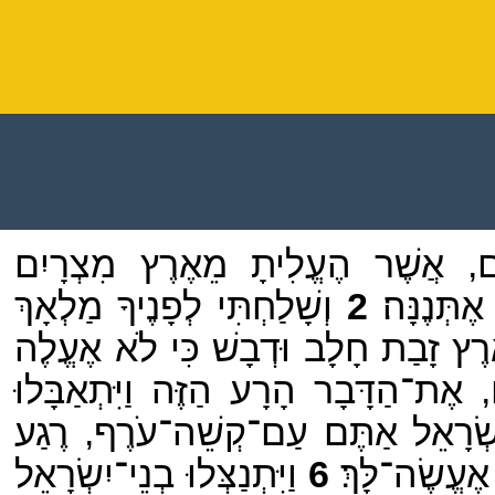
ם, אֲשֶׁר הֶעֱלִיתָ מֵאֶרֶץ מִצְרָיִם
תְּנֶנָּה׃
2
וְשָׁלַחְתִּי לְפָנֶיךָ מַלְאָךְ
ץ זָבַת חָלָב וּדְבָשׁ כִּי לֹא אֶעֱלֶה
 אֶת־הַדָּבָר הָרָע הַזֶּה וַיִּתְאַבָּלוּ
שְׂרָאֵל אַתֶּם עַם־קְשֵׁה־עֹרֶף, רֶגַע
ֶעֱשֶׂה־לָּךְ׃
6
וַיִּתְנַצְּלוּ בְנֵי־יִשְׂרָאֵל