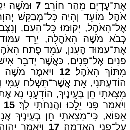
אֶת־עֶדְיָם מֵהַר חוֹרֵב׃
7
וּמֹשֶׁה יִק
אֹהֶל מוֹעֵד וְהָיָה כָּל־מְבַקֵּשׁ יְהו
אֶל־הָאֹהֶל, יָקוּמוּ כָּל־הָעָם, וְנִצְּב
כְּבֹא מֹשֶׁה הָאֹהֱלָה, יֵרֵד עַמּוּד 
אֶת־עַמּוּד הֶעָנָן, עֹמֵד פֶּתַח הָאֹהֶל ו
פָּנִים אֶל־פָּנִים, כַּאֲשֶׁר יְדַבֵּר אִיש
מִתּוֹךְ הָאֹהֶל׃
12
וַיֹּאמֶר מֹשֶׁה 
הוֹדַעְתַּנִי, אֵת אֲשֶׁר־תִּשְׁלַח עִמִּי וְ
מָצָאתִי חֵן בְּעֵינֶיךָ, הוֹדִעֵנִי נָא אֶת־דּ
וַיֹּאמַר פָּנַי יֵלֵכוּ וַהֲנִחֹתִי לָךְ׃
15
וַ
אֵפוֹא, כִּי־מָצָאתִי חֵן בְּעֵינֶיךָ אֲנִי ו
עַל־פְּנֵי הָאֲדָמָה׃
17
וַיֹּאמֶר יְהוָה