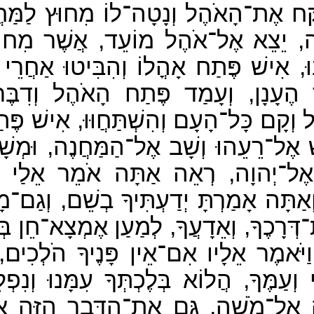
ַּח אֶת־הָאֹהֶל וְנָטָה־לוֹ מִחוּץ לַמַּחֲ
ָה, יֵצֵא אֶל־אֹהֶל מוֹעֵד, אֲשֶׁר מִחוּץ
וּ, אִישׁ פֶּתַח אָהֳלוֹ וְהִבִּיטוּ אַחֲרֵי
הֶעָנָן, וְעָמַד פֶּתַח הָאֹהֶל וְדִבֶּ
ְקָם כָּל־הָעָם וְהִשְׁתַּחֲוּוּ, אִישׁ פֶּתַ
ׁ אֶל־רֵעֵהוּ וְשָׁב אֶל־הַמַּחֲנֶה, וּמְשָׁרְ
אֶל־יְהוָה, רְאֵה אַתָּה אֹמֵר אֵלַי ה
אַתָּה אָמַרְתָּ יְדַעְתִּיךָ בְשֵׁם, וְגַם־מָ
ְרָכֶךָ, וְאֵדָעֲךָ, לְמַעַן אֶמְצָא־חֵן בְּעֵינ
יֹּאמֶר אֵלָיו אִם־אֵין פָּנֶיךָ הֹלְכִים, א
ְעַמֶּךָ, הֲלוֹא בְּלֶכְתְּךָ עִמָּנוּ וְנִפְ
 אֶל־מֹשֶׁה, גַּם אֶת־הַדָּבָר הַזֶּה אֲשׁ