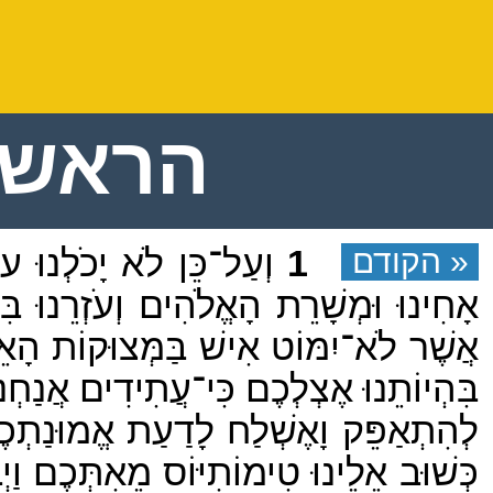
הראשונ
« הקודם
1
וְעַל־כֵּן לֹא יָכֹלְנוּ עוֹד
אָחִינוּ וּמְשָׁרֵת הָאֱלֹהִים וְעֹזְרֵנוּ בּ
אֲשֶׁר לֹא־יִמּוֹט אִישׁ בַּמְּצוּקוֹת הָאֵלּ
בִּהְיוֹתֵנוּ אֶצְלְכֶם כִּי־עֲתִידִים אֲנַחְנו
לְהִתְאַפֵּק וָאֶשְׁלַח לָדַעַת אֱמוּנַתְכֶם 
כְּשׁוּב אֵלֵינוּ טִימוֹתִיּוֹס מֵאִתְּכֶם ו