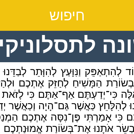
חיפוש
ה לתסלוניקים
 לְהִתְאַפֵּק וַנִּוָּעַץ לְהִוָּתֵר לְבַדֵּנוּ ב
ִבְשׂוֹרַת הַמָּשִׁיחַ לְחַזֵּק אֶתְכֶם וּלְה
ֶה כִּי־יְדַעְתֶּם אַף־אַתֶּם כִּי לָזֹאת יֻע
ּ לְהִלָּחֵץ כַּאֲשֶׁר גַּם־הָיָה וְכַאֲשֶׁר יְד
כִּי אָמַרְתִּי פֶּן־נִסָּה אֶתְכֶם הַמְנַסֶּ
ַיְבַשֵׂר אֹתָנוּ אֶת־בְּשׂוֹרַת אֱמוּנַתְכֶם