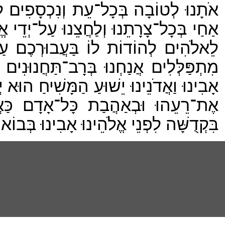
אֹתָנוּ לְטוֹבָה בְּכָל־עֵת וְנִכְסָפִים לִ
אַחַי בְּכָל־צָרָתֵנוּ וְלַחֲצֵנוּ עַל־יְדֵי א
לֵאלֹהִים לְהוֹדוֹת לוֹ בַּעֲבוּרְכֶם עַל 
מִתְפַּלְּלִים אֲנַחְנוּ בְּרָב־תַּחֲנוּנִ
אָבִינוּ וַאֲדֹנֵינוּ יֵשׁוּעַ הַמָּשִׁיחַ הוּא יְ
אֶת־רֵעֵהוּ וּבְאַהֲבַת כָּל־אָדָם כַּא
בִּקְדֻשָּׁה לִפְנֵי אֱלֹהֵינוּ אָבִינוּ בְּבוֹא