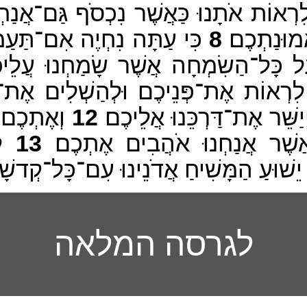
רְאוֹת אֹתָנוּ כַּאֲשֶׁר נִכְסֹף גַּם־אֲנַחְנ
ֱמוּנַתְכֶם׃
8
כִּי עַתָּה נִחְיֶה אִם־תַּעַמְד
כָּל־הַשִׂמְחָה אֲשֶׁר שָׂמַחְנוּ עֲלֵיכֶם
ים לִרְאוֹת אֶת־פְּנֵיכֶם וּלְהַשְׁלִים אֶת־
יַשֵּׁר אֶת־דַּרְכֵּנוּ אֲלֵיכֶם׃
12
וְאֶתְכֶם י
ֲשֶׁר אֲנַחְנוּ אֹהֲבִים אֶתְכֶם׃
13
לְ
 יֵשׁוּעַ הַמָּשִׁיחַ אֲדֹנֵינוּ עִם־כָּל־קְדשָׁי
לגרסה המלאה