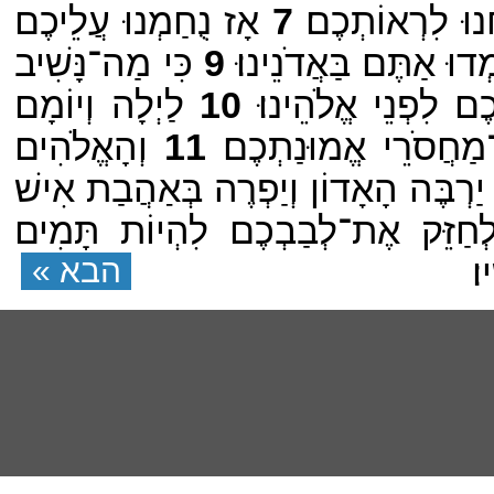
וּ לִרְאוֹתְכֶם׃
7
אָז נֻחַמְנוּ עֲלֵיכֶם
וּ אַתֶּם בַּאֲדֹנֵינוּ׃
9
כִּי מַה־נָּשִׁיב
 לִפְנֵי אֱלֹהֵינוּ׃
10
לַיְלָה וְיוֹמָם
מַחֲסֹרֵי אֱמוּנַתְכֶם׃
11
וְהָאֱלֹהִים
ַרְבֶּה הָאָדוֹן וְיַפְרֶה בְּאַהֲבַת אִישׁ
חַזֵּק אֶת־לְבַבְכֶם לִהְיוֹת תָּמִים
ו׃
הבא »