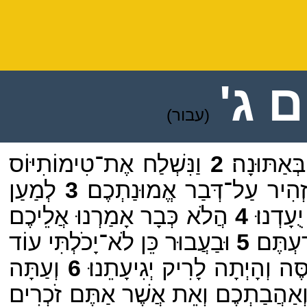
 ג'
(עבור)
ְּאַתּוּנָה׃
2
וַנִּשְׁלַח אֶת־טִימוֹתִיּוֹס
ַזְהִיר עַל־דְּבַר אֱמוּנַתְכֶם׃
3
לְמַעַן
ָדְנוּ׃
4
הֲלֹא כְּבָר אָמַרְנוּ אֲלֵיכֶם
ַעְתֶּם׃
5
וּבַעֲבוּר כֵּן לֹא־יָכֹלְתִּי עוֹד
ה וְהָיְתָה לָרִיק יְגִיעָתֵנוּ׃
6
וְעַתָּה
 וְאַהֲבַתְכֶם וְאֵת אֲשֶׁר אַתֶּם זֹכְרִים